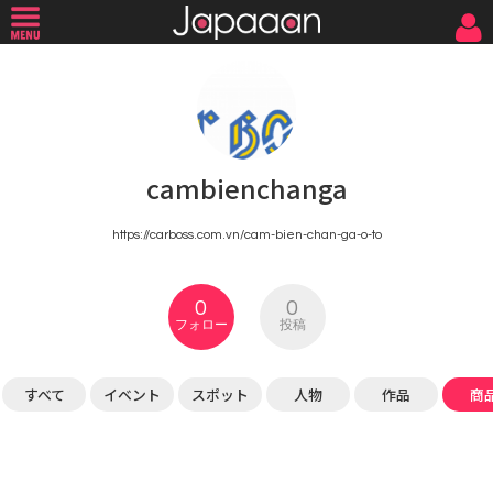
cambienchanga
https://carboss.com.vn/cam-bien-chan-ga-o-to
0
0
フォロー
投稿
すべて
イベント
スポット
人物
作品
商