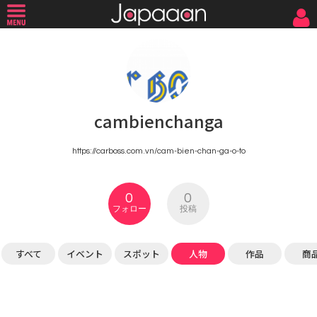
cambienchanga
https://carboss.com.vn/cam-bien-chan-ga-o-to
0
0
フォロー
投稿
すべて
イベント
スポット
人物
作品
商