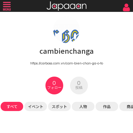
cambienchanga
https://carboss.com.vn/cam-bien-chan-ga-o-to
0
0
フォロー
投稿
すべて
イベント
スポット
人物
作品
商