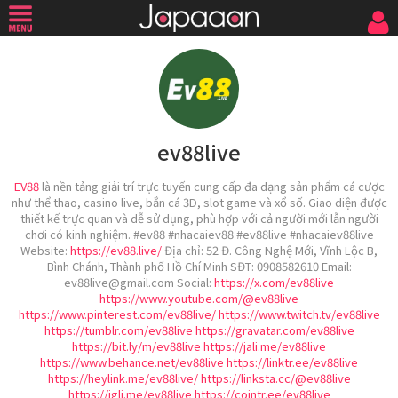
ev88live
EV88
là nền tảng giải trí trực tuyến cung cấp đa dạng sản phẩm cá cược
như thể thao, casino live, bắn cá 3D, slot game và xổ số. Giao diện được
thiết kế trực quan và dễ sử dụng, phù hợp với cả người mới lẫn người
chơi có kinh nghiệm. #ev88 #nhacaiev88 #ev88live #nhacaiev88live
Website:
https://ev88.live/
Địa chỉ: 52 Đ. Công Nghệ Mới, Vĩnh Lộc B,
Bình Chánh, Thành phố Hồ Chí Minh SĐT: 0908582610 Email:
ev88live@gmail.com Social:
https://x.com/ev88live
https://www.youtube.com/@ev88live
https://www.pinterest.com/ev88live/
https://www.twitch.tv/ev88live
https://tumblr.com/ev88live
https://gravatar.com/ev88live
https://bit.ly/m/ev88live
https://jali.me/ev88live
https://www.behance.net/ev88live
https://linktr.ee/ev88live
https://heylink.me/ev88live/
https://linksta.cc/@ev88live
https://igli.me/ev88live
https://cointr.ee/ev88live