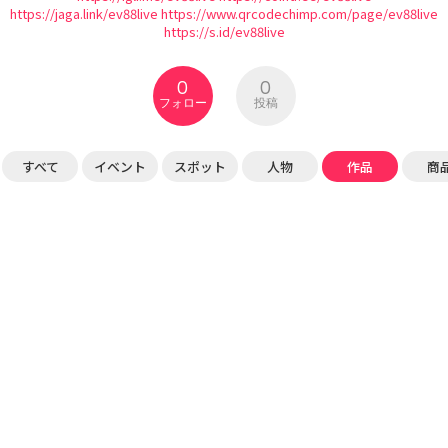
https://jaga.link/ev88live
https://www.qrcodechimp.com/page/ev88live
https://s.id/ev88live
0
0
フォロー
投稿
すべて
イベント
スポット
人物
作品
商