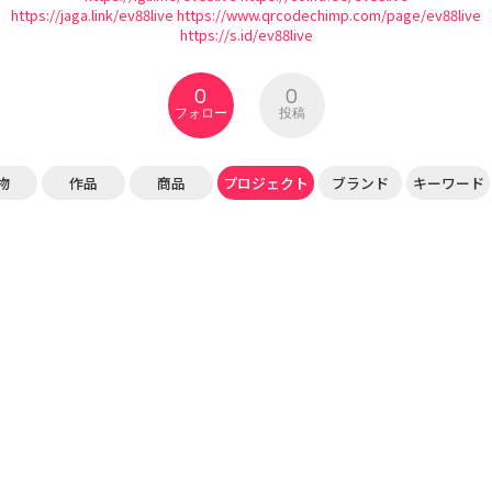
https://jaga.link/ev88live
https://www.qrcodechimp.com/page/ev88live
https://s.id/ev88live
0
0
フォロー
投稿
物
作品
商品
プロジェクト
ブランド
キーワード