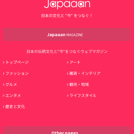
日本の文化と ”今” をつなぐ！
Japaaan
MAGAZINE
日本の伝統文化と"今"をつなぐウェブマガジン
トップページ
アート
ファッション
雑貨・インテリア
グルメ
観光・地域
エンタメ
ライフスタイル
歴史と文化
Other pages