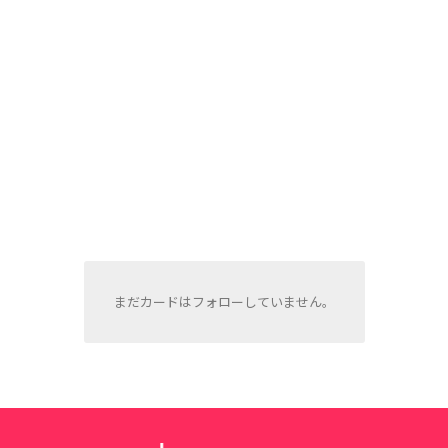
まだカードはフォローしていません。