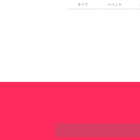
すべて
イベント