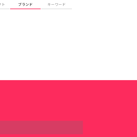
クト
ブランド
キーワード