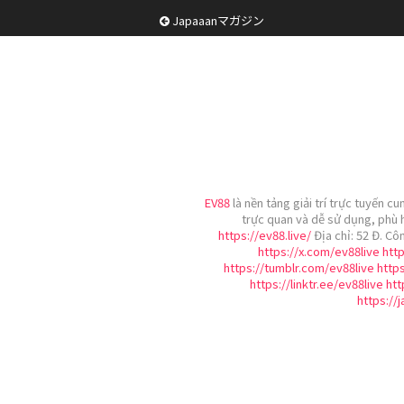
Japaaanマガジン
EV88
là nền tảng giải trí trực tuyến 
trực quan và dễ sử dụng, phù 
https://ev88.live/
Địa chỉ: 52 Đ. Cô
https://x.com/ev88live
htt
https://tumblr.com/ev88live
http
https://linktr.ee/ev88live
htt
https://j