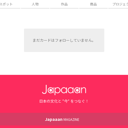
スポット
人物
作品
商品
プロジェ
まだカードはフォローしていません。
日本の文化と ”今” をつなぐ！
Japaaan
MAGAZINE