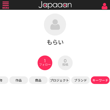
もらい
1
0
フォロー
投稿
物
作品
商品
プロジェクト
ブランド
キーワード