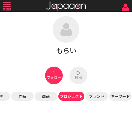
もらい
1
0
フォロー
投稿
物
作品
商品
プロジェクト
ブランド
キーワード