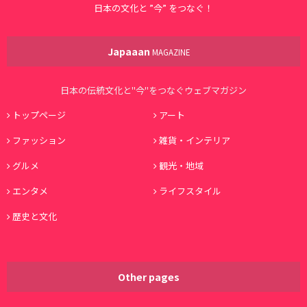
日本の文化と ”今” をつなぐ！
Japaaan
MAGAZINE
日本の伝統文化と"今"をつなぐウェブマガジン
トップページ
アート
ファッション
雑貨・インテリア
グルメ
観光・地域
エンタメ
ライフスタイル
歴史と文化
Other pages