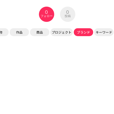
0
0
フォロー
投稿
物
作品
商品
プロジェクト
ブランド
キーワード