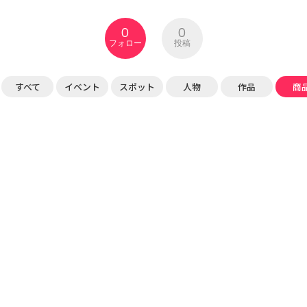
0
0
フォロー
投稿
すべて
イベント
スポット
人物
作品
商