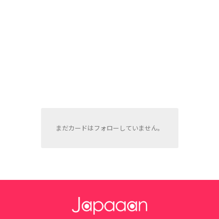
まだカードはフォローしていません。