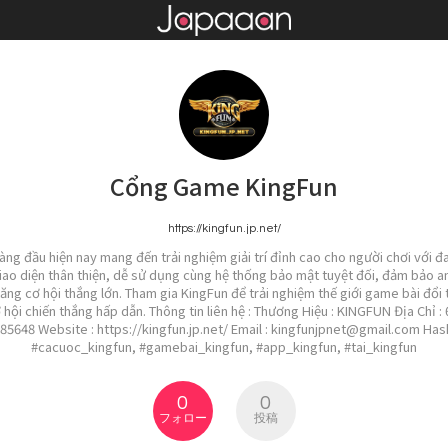
Cổng Game KingFun
https://kingfun.jp.net/
g đầu hiện nay mang đến trải nghiệm giải trí đỉnh cao cho người chơi với đa
Giao diện thân thiện, dễ sử dụng cùng hệ thống bảo mật tuyệt đối, đảm bảo an
ăng cơ hội thắng lớn. Tham gia KingFun để trải nghiệm thế giới game bài đổ
 hội chiến thắng hấp dẫn. Thông tin liên hệ : Thương Hiệu : KINGFUN Địa Chỉ : 
485648 Website : https://kingfun.jp.net/ Email : kingfunjpnet@gmail.com Ha
#cacuoc_kingfun, #gamebai_kingfun, #app_kingfun, #tai_kingfun
0
0
フォロー
投稿