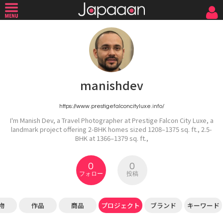
manishdev
https://www.prestigefalconcityluxe.info/
I'm Manish Dev, a Travel Photographer at Prestige Falcon City Luxe, a
landmark project offering 2-BHK homes sized 1208–1375 sq. ft., 2.5-
BHK at 1366–1379 sq. ft.,
0
0
フォロー
投稿
物
作品
商品
プロジェクト
ブランド
キーワード