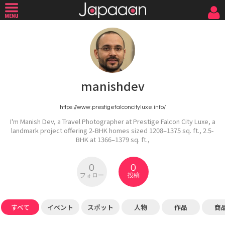
manishdev
https://www.prestigefalconcityluxe.info/
I'm Manish Dev, a Travel Photographer at Prestige Falcon City Luxe, a
landmark project offering 2-BHK homes sized 1208–1375 sq. ft., 2.5-
BHK at 1366–1379 sq. ft.,
0
0
フォロー
投稿
すべて
イベント
スポット
人物
作品
商