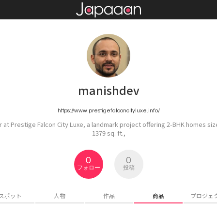
manishdev
https://www.prestigefalconcityluxe.info/
 at Prestige Falcon City Luxe, a landmark project offering 2-BHK homes siz
1379 sq. ft.,
0
0
フォロー
投稿
スポット
人物
作品
商品
プロジェ