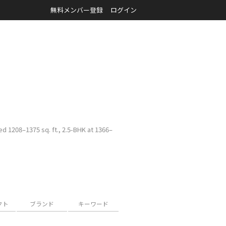
無料メンバー登録
ログイン
ed 1208–1375 sq. ft., 2.5-BHK at 1366–
クト
ブランド
キーワード