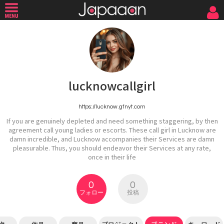
lucknowcallgirl
https://lucknow.gfnyt.com
If you are genuinely depleted and need something staggering, by then
agreement call young ladies or escorts. These call girl in Lucknow are
damn incredible, and Lucknow accompanies their Services are damn
pleasurable. Thus, you should endeavor their Services at any rate,
once in their life
0
0
フォロー
投稿