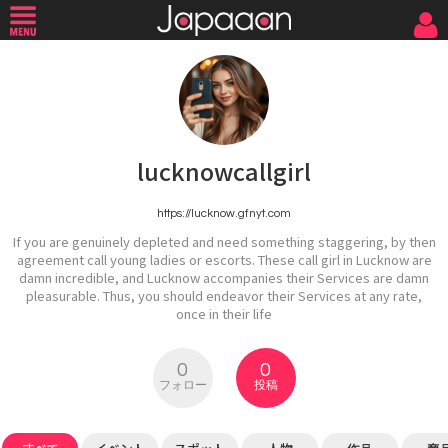
lucknowcallgirl
https://lucknow.gfnyt.com
If you are genuinely depleted and need something staggering, by then
agreement call young ladies or escorts. These call girl in Lucknow are
damn incredible, and Lucknow accompanies their Services are damn
pleasurable. Thus, you should endeavor their Services at any rate,
once in their life
0
0
フォロー
投稿