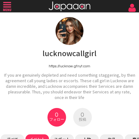
lucknowcallgirl
https://lucknow.gfnyt.com
If you are genuinely depleted and need something staggering, by then
agreement call young ladies or escorts. These call girl in Lucknow are
damn incredible, and Lucknow accompanies their Services are damn
pleasurable. Thus, you should endeavor their Services at any rate,
once in their life
0
0
フォロー
投稿