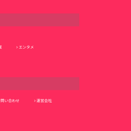
域
エンタメ
お問い合わせ
運営会社