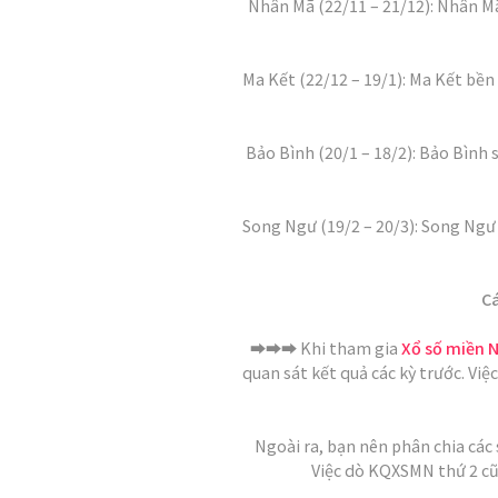
Nhân Mã (22/11 – 21/12): Nhân Mã 
Ma Kết (22/12 – 19/1): Ma Kết bền b
Bảo Bình (20/1 – 18/2): Bảo Bình s
Song Ngư (19/2 – 20/3): Song Ngư m
Cá
➡️➡️➡️ Khi tham gia
Xổ số miền 
quan sát kết quả các kỳ trước. Vi
Ngoài ra, bạn nên phân chia các
Việc dò KQXSMN thứ 2 cũ