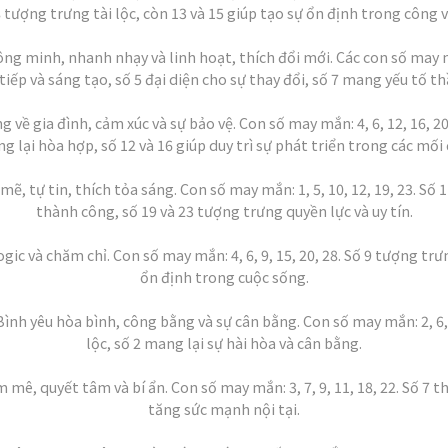
8 tượng trưng tài lộc, còn 13 và 15 giúp tạo sự ổn định trong công vi
ng minh, nhanh nhạy và linh hoạt, thích đổi mới. Các con số may mắn:
tiếp và sáng tạo, số 5 đại diện cho sự thay đổi, số 7 mang yếu tố th
ng về gia đình, cảm xúc và sự bảo vệ. Con số may mắn: 4, 6, 12, 16, 2
g lại hòa hợp, số 12 và 16 giúp duy trì sự phát triển trong các mối
ẽ, tự tin, thích tỏa sáng. Con số may mắn: 1, 5, 10, 12, 19, 23. Số 1
thành công, số 19 và 23 tượng trưng quyền lực và uy tín.
logic và chăm chỉ. Con số may mắn: 4, 6, 9, 15, 20, 28. Số 9 tượng tr
ổn định trong cuộc sống.
Bình yêu hòa bình, công bằng và sự cân bằng. Con số may mắn: 2, 6, 8
lộc, số 2 mang lại sự hài hòa và cân bằng.
mê, quyết tâm và bí ẩn. Con số may mắn: 3, 7, 9, 11, 18, 22. Số 7 th
tăng sức mạnh nội tại.