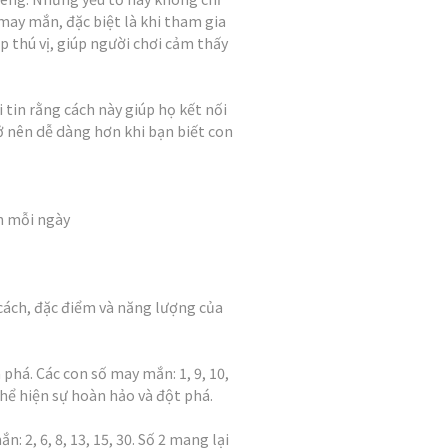
may mắn, đặc biệt là khi tham gia
p thú vị, giúp người chơi cảm thấy
tin rằng cách này giúp họ kết nối
ở nên dễ dàng hơn khi bạn biết con
n mỗi ngày
cách, đặc điểm và năng lượng của
há. Các con số may mắn: 1, 9, 10,
thể hiện sự hoàn hảo và đột phá.
 2, 6, 8, 13, 15, 30. Số 2 mang lại