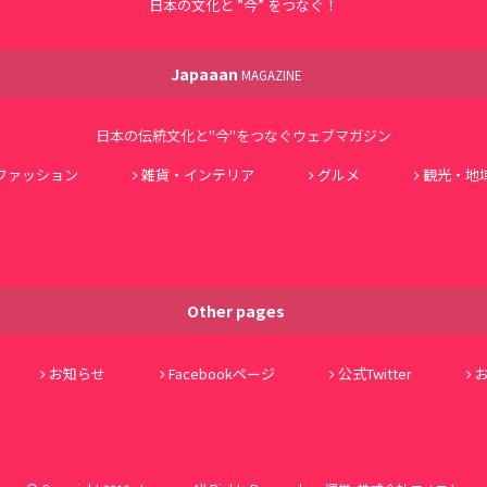
日本の文化と ”今” をつなぐ！
Japaaan
MAGAZINE
日本の伝統文化と"今"をつなぐウェブマガジン
ファッション
雑貨・インテリア
グルメ
観光・地
Other pages
お知らせ
Facebookページ
公式Twitter