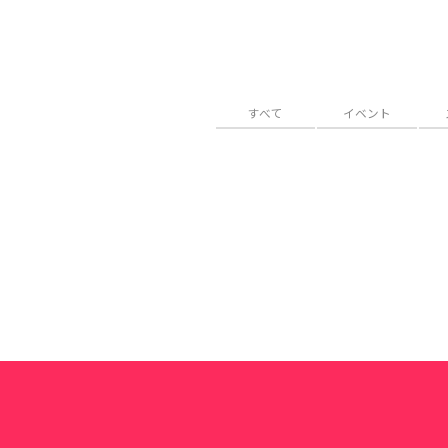
すべて
イベント