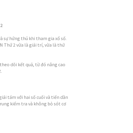
 2
 sự hứng thú khi tham gia xổ số.
Thứ 2 vừa là giải trí, vừa là thử
 theo dõi kết quả, từ đó nâng cao
.
ải tám với hai số cuối và tiến dần
rung kiểm tra và không bỏ sót cơ