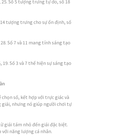
 25. Số 5 tượng trưng tự do, số 18
và 14 tượng trưng cho sự ổn định, số
, 28. Số 7 và 11 mang tính sáng tạo
 19. Số 3 và 7 thể hiện sự sáng tạo
uần
 chọn số, kết hợp với trực giác và
 giải, nhưng nó giúp người chơi tự
 giải tám nhỏ đến giải đặc biệt.
 với năng lượng cá nhân.