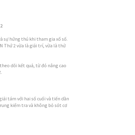
 2
 sự hứng thú khi tham gia xổ số.
Thứ 2 vừa là giải trí, vừa là thử
 theo dõi kết quả, từ đó nâng cao
.
ải tám với hai số cuối và tiến dần
rung kiểm tra và không bỏ sót cơ