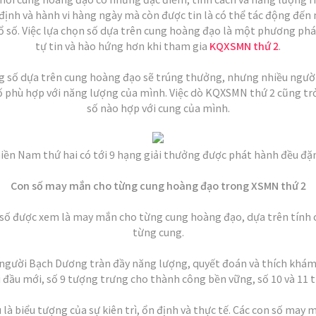
ịnh và hành vi hàng ngày mà còn được tin là có thể tác động đến 
xổ số. Việc lựa chọn số dựa trên cung hoàng đạo là một phương phá
tự tin và hào hứng hơn khi tham gia
KQXSMN thứ 2
.
g số dựa trên cung hoàng đạo sẽ trúng thưởng, nhưng nhiều người 
 số phù hợp với năng lượng của mình. Việc dò KQXSMN thứ 2 cũng tr
số nào hợp với cung của mình.
miền Nam thứ hai có tới 9 hạng giải thưởng được phát hành đều đặ
Con số may mắn cho từng cung hoàng đạo trong XSMN thứ 2
số được xem là may mắn cho từng cung hoàng đạo, dựa trên tính 
từng cung.
người Bạch Dương tràn đầy năng lượng, quyết đoán và thích khám p
hởi đầu mới, số 9 tượng trưng cho thành công bền vững, số 10 và 11 
à biểu tượng của sự kiên trì, ổn định và thực tế. Các con số may mắn: