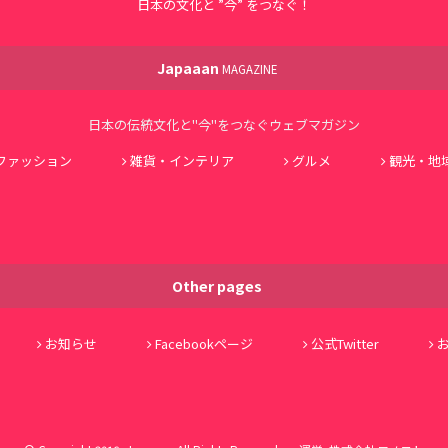
日本の文化と ”今” をつなぐ！
Japaaan
MAGAZINE
日本の伝統文化と"今"をつなぐウェブマガジン
ファッション
雑貨・インテリア
グルメ
観光・地
Other pages
お知らせ
Facebookページ
公式Twitter