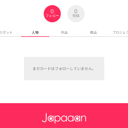
0
0
フォロー
投稿
スポット
人物
作品
商品
プロジェ
まだカードはフォローしていません。