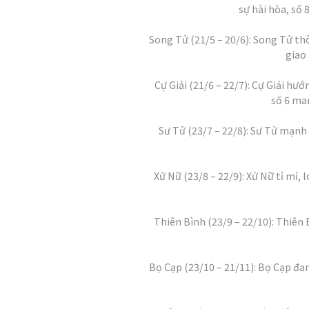
sự hài hòa, số 
Song Tử (21/5 – 20/6): Song Tử thô
giao 
Cự Giải (21/6 – 22/7): Cự Giải hướ
số 6 man
Sư Tử (23/7 – 22/8): Sư Tử mạnh m
Xử Nữ (23/8 – 22/9): Xử Nữ tỉ mỉ, 
Thiên Bình (23/9 – 22/10): Thiên 
Bọ Cạp (23/10 – 21/11): Bọ Cạp đam 