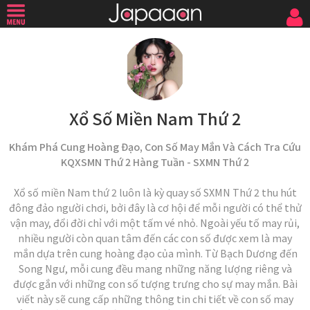
Xổ Số Miền Nam Thứ 2
Khám Phá Cung Hoàng Đạo, Con Số May Mắn Và Cách Tra Cứu
KQXSMN Thứ 2 Hàng Tuần - SXMN Thứ 2
Xổ số miền Nam thứ 2 luôn là kỳ quay số SXMN Thứ 2 thu hút
đông đảo người chơi, bởi đây là cơ hội để mỗi người có thể thử
vận may, đổi đời chỉ với một tấm vé nhỏ. Ngoài yếu tố may rủi,
nhiều người còn quan tâm đến các con số được xem là may
mắn dựa trên cung hoàng đạo của mình. Từ Bạch Dương đến
Song Ngư, mỗi cung đều mang những năng lượng riêng và
được gắn với những con số tượng trưng cho sự may mắn. Bài
viết này sẽ cung cấp những thông tin chi tiết về con số may