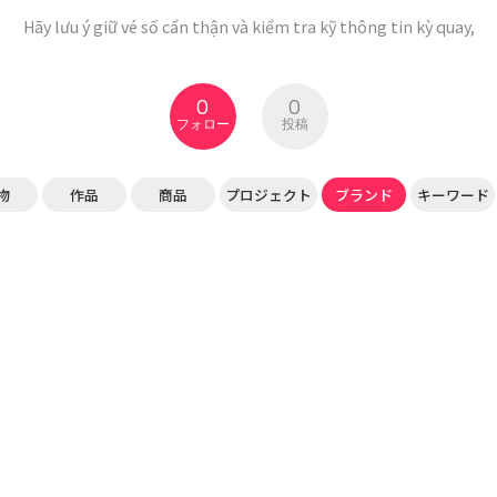
Hãy lưu ý giữ vé số cẩn thận và kiểm tra kỹ thông tin kỳ quay,
0
0
フォロー
投稿
物
作品
商品
プロジェクト
ブランド
キーワード