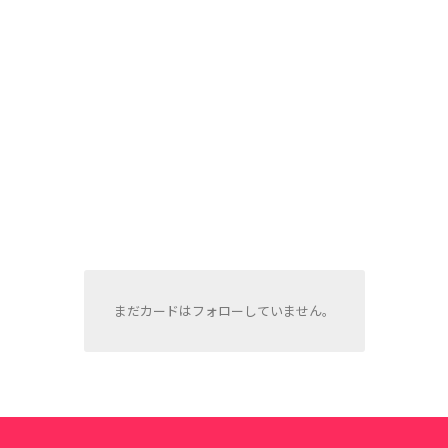
まだカードはフォローしていません。