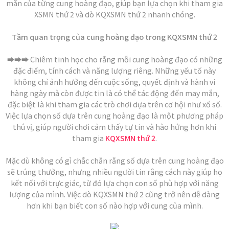
mắn của từng cung hoàng đạo, giúp bạn lựa chọn khi tham gia
XSMN thứ 2 và dò KQXSMN thứ 2 nhanh chóng.
Tầm quan trọng của cung hoàng đạo trong KQXSMN thứ 2
➡️➡️➡️ Chiêm tinh học cho rằng mỗi cung hoàng đạo có những
đặc điểm, tính cách và năng lượng riêng. Những yếu tố này
không chỉ ảnh hưởng đến cuộc sống, quyết định và hành vi
hàng ngày mà còn được tin là có thể tác động đến may mắn,
đặc biệt là khi tham gia các trò chơi dựa trên cơ hội như xổ số.
Việc lựa chọn số dựa trên cung hoàng đạo là một phương pháp
thú vị, giúp người chơi cảm thấy tự tin và hào hứng hơn khi
tham gia
KQXSMN thứ 2
.
Mặc dù không có gì chắc chắn rằng số dựa trên cung hoàng đạo
sẽ trúng thưởng, nhưng nhiều người tin rằng cách này giúp họ
kết nối với trực giác, từ đó lựa chọn con số phù hợp với năng
lượng của mình. Việc dò KQXSMN thứ 2 cũng trở nên dễ dàng
hơn khi bạn biết con số nào hợp với cung của mình.