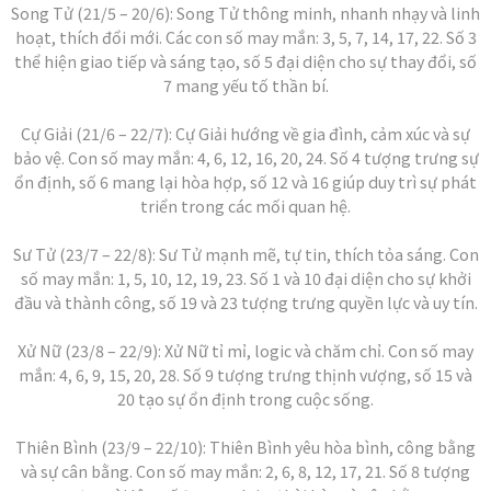
Song Tử (21/5 – 20/6): Song Tử thông minh, nhanh nhạy và linh
hoạt, thích đổi mới. Các con số may mắn: 3, 5, 7, 14, 17, 22. Số 3
thể hiện giao tiếp và sáng tạo, số 5 đại diện cho sự thay đổi, số
7 mang yếu tố thần bí.
Cự Giải (21/6 – 22/7): Cự Giải hướng về gia đình, cảm xúc và sự
bảo vệ. Con số may mắn: 4, 6, 12, 16, 20, 24. Số 4 tượng trưng sự
ổn định, số 6 mang lại hòa hợp, số 12 và 16 giúp duy trì sự phát
triển trong các mối quan hệ.
Sư Tử (23/7 – 22/8): Sư Tử mạnh mẽ, tự tin, thích tỏa sáng. Con
số may mắn: 1, 5, 10, 12, 19, 23. Số 1 và 10 đại diện cho sự khởi
đầu và thành công, số 19 và 23 tượng trưng quyền lực và uy tín.
Xử Nữ (23/8 – 22/9): Xử Nữ tỉ mỉ, logic và chăm chỉ. Con số may
mắn: 4, 6, 9, 15, 20, 28. Số 9 tượng trưng thịnh vượng, số 15 và
20 tạo sự ổn định trong cuộc sống.
Thiên Bình (23/9 – 22/10): Thiên Bình yêu hòa bình, công bằng
và sự cân bằng. Con số may mắn: 2, 6, 8, 12, 17, 21. Số 8 tượng