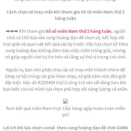
Cách chọn số may mắn khi tham gia Xổ số miền Nam thứ 2
hàng tuần
➡️➡️➡️ Khi tham gia
Xổ số miền Nam thứ 2 hàng tuần
, người
chơi có thể dựa vào cung hoàng đạo để chọn số, kết hợp với
trực giác và quan sát kết quả các kỳ trước. Việc lựa chọn số theo
cung hoàng đạo không đảm bảo chắc chắn trúng giải, nhưng
nó giúp người chơi tự tin hơn và tăng sự thú vị trong trò chơi.
Ngoài ra, bạn nên phân chia các số may mắn thành nhóm để
tăng cơ hội trúng các giải khác nhau, từ giải tám nhỏ đến giải
đặc biệt. Việc dò KQXSMN thứ 2 cũng trở nên dễ dàng hơn khi
bạn biết con số mình lựa chọn phù hợp với năng lượng cá nhân.
Xem kết quả miền Nam trực tiếp hàng ngày hoàn toàn miễn
phí
Lợi ích khi lựa chọn consố
theo cung hoàng đạo để chơi SXMN