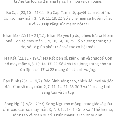
trưng tài lộc, số 2 mang lại sự hài hòa và cân bằng.
Bọ Cạp (23/10 – 21/11): Bọ Cạp đam mê, quyết tâm và bí ẩn.
Con số may mắn: 3, 7, 9, 11, 18, 22. Số 7 thể hiện sự huyền bí, số
18 và 22 giúp tăng sức mạnh nội tại.
Nhân Mã (22/11 – 21/12): Nhân Mã yêu tự do, phiêu lưu và khám
phá. Con số may mắn: 5, 9, 10, 14, 18, 25. Số 5 tượng trưng tự
do, số 18 giúp phát triển và tạo cơ hội mới.
Ma Kết (22/12 – 19/1): Ma Kết bền bỉ, kiên định và thực tế. Con
số may mắn: 4, 8, 10, 14, 17, 22. Số 4 và 14 tượng trưng cho sự
ổn định, số 17 và 22 mang đến thịnh vượng.
Bảo Bình (20/1 – 18/2): Bảo Bình sáng tạo, thích đổi mới và độc
đáo. Con số may mắn: 2, 7, 11, 14, 21, 28. Số 7 và 11 mang tính
sáng tạo và trí tuệ.
Song Ngư (19/2 – 20/3): Song Ngư mơ mộng, trực giác và giàu
cảm xúc. Con số may mắn: 3, 7, 9, 12, 15, 19. Số 3 và 7 thể hiện sự
sáng tạo và thần bí, số 9 giúp mang lại thịnh vượng.