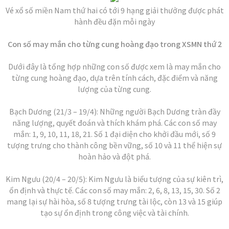
Vé xổ số miền Nam thứ hai có tới 9 hạng giải thưởng được phát
hành đều đặn mỗi ngày
Con số may mắn cho từng cung hoàng đạo trong XSMN thứ 2
Dưới đây là tổng hợp những con số được xem là may mắn cho
từng cung hoàng đạo, dựa trên tính cách, đặc điểm và năng
lượng của từng cung.
Bạch Dương (21/3 – 19/4): Những người Bạch Dương tràn đầy
năng lượng, quyết đoán và thích khám phá. Các con số may
mắn: 1, 9, 10, 11, 18, 21. Số 1 đại diện cho khởi đầu mới, số 9
tượng trưng cho thành công bền vững, số 10 và 11 thể hiện sự
hoàn hảo và đột phá.
Kim Ngưu (20/4 – 20/5): Kim Ngưu là biểu tượng của sự kiên trì,
ổn định và thực tế. Các con số may mắn: 2, 6, 8, 13, 15, 30. Số 2
mang lại sự hài hòa, số 8 tượng trưng tài lộc, còn 13 và 15 giúp
tạo sự ổn định trong công việc và tài chính.