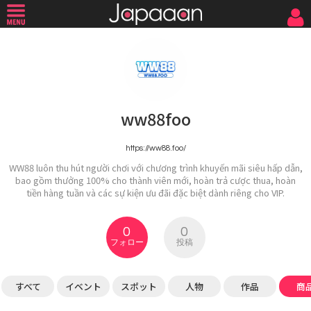
ww88foo
https://ww88.foo/
WW88 luôn thu hút người chơi với chương trình khuyến mãi siêu hấp dẫn,
bao gồm thưởng 100% cho thành viên mới, hoàn trả cược thua, hoàn
tiền hàng tuần và các sự kiện ưu đãi đặc biệt dành riêng cho VIP.
0
0
フォロー
投稿
すべて
イベント
スポット
人物
作品
商