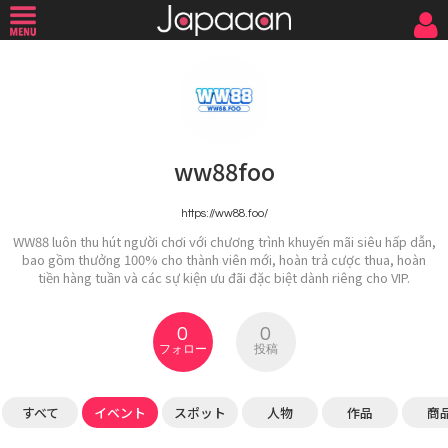
ww88foo
https://ww88.foo/
WW88 luôn thu hút người chơi với chương trình khuyến mãi siêu hấp dẫn,
bao gồm thưởng 100% cho thành viên mới, hoàn trả cược thua, hoàn
tiền hàng tuần và các sự kiện ưu đãi đặc biệt dành riêng cho VIP.
0
0
フォロー
投稿
すべて
イベント
スポット
人物
作品
商