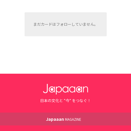
まだカードはフォローしていません。
日本の文化と ”今” をつなぐ！
Japaaan
MAGAZINE