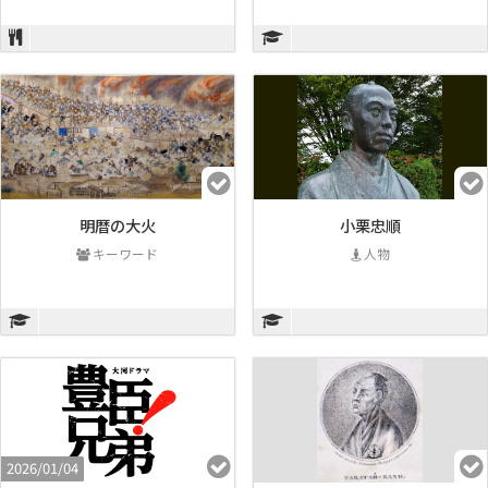
明暦の大火
小栗忠順
キーワード
人物
2026/01/04