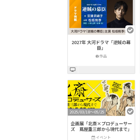
2027年 大河ドラマ「逆賊の幕
臣」
作品
2025/03/18〜05/25
企画展「北斎×プロデューサー
ズ 蔦屋重三郎から現代まで」
イベント