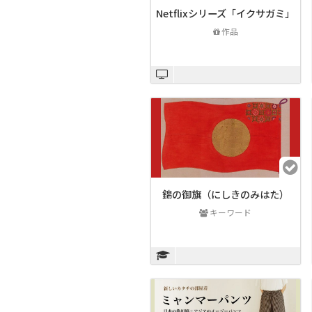
Netflixシリーズ「イクサガミ」
作品
錦の御旗（にしきのみはた）
キーワード