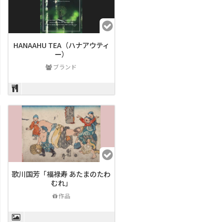
HANAAHU TEA（ハナアウティ
ー）
ブランド
歌川国芳「福禄寿 あたまのたわ
むれ」
作品