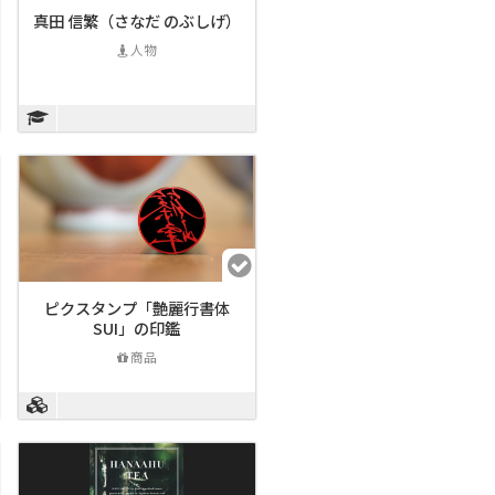
真田 信繁（さなだ のぶしげ）
人物
ピクスタンプ「艶麗行書体
SUI」の印鑑
商品