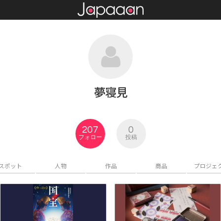
夢寝見
207
0
フォロー
投稿
スポット
人物
作品
商品
プロジェ