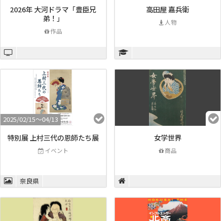
2026年 大河ドラマ「豊臣兄
高田屋 嘉兵衛
弟！」
人物
作品
2025/02/15〜04/13
特別展 上村三代の恩師たち展
女学世界
イベント
商品
奈良県