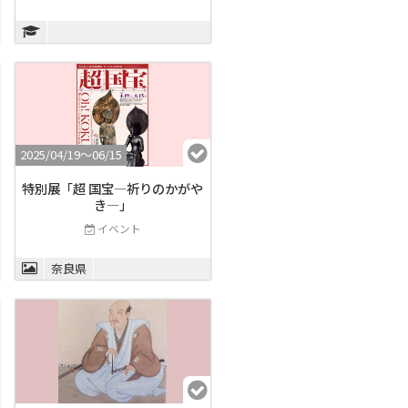
2025/04/19〜06/15
特別展「超 国宝―祈りのかがや
き―」
イベント
奈良県