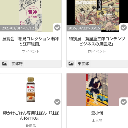
2025/03/01〜05/12
2025/04/22〜06/15
展覧会「細見コレクション 若冲
特別展「蔦屋重三郎コンテンツ
と江戸絵画‬」
ビジネスの風雲児」
イベント
イベント
京都府
東京都
卵かけごはん専用味ぽん「味ぽ
鼠小僧
んforTKG」
人物
商品