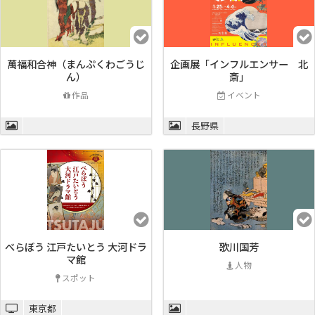
萬福和合神（まんぷくわごうじ
企画展「インフルエンサー 北
ん）
斎」
作品
イベント
長野県
べらぼう 江戸たいとう 大河ドラ
歌川国芳
マ館
人物
スポット
東京都