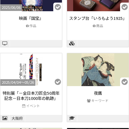
2025/06/06
映画『国宝』
スタンプ台「いろもよう1925」
作品
商品
2025/04/04〜05/26
特別展「－全日本刀匠会50周年
夜鷹
記念－日本刀1000年の軌跡」
キーワード
イベント
大阪府