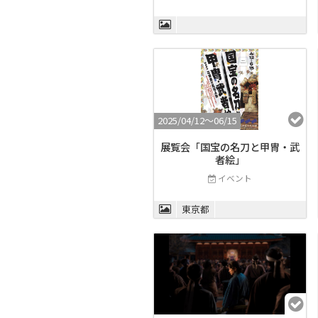
2025/04/12〜06/15
展覧会「国宝の名刀と甲冑・武
者絵」
イベント
東京都