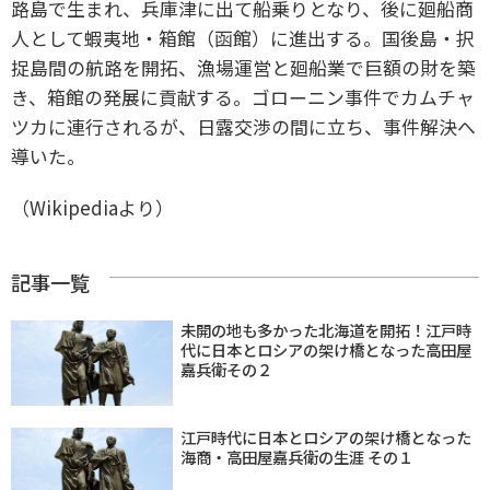
路島で生まれ、兵庫津に出て船乗りとなり、後に廻船商
人として蝦夷地・箱館（函館）に進出する。国後島・択
捉島間の航路を開拓、漁場運営と廻船業で巨額の財を築
き、箱館の発展に貢献する。ゴローニン事件でカムチャ
ツカに連行されるが、日露交渉の間に立ち、事件解決へ
導いた。
（Wikipediaより）
記事一覧
未開の地も多かった北海道を開拓！江戸時
代に日本とロシアの架け橋となった高田屋
嘉兵衛その２
江戸時代に日本とロシアの架け橋となった
海商・高田屋嘉兵衛の生涯 その１