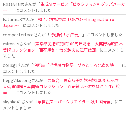
RosaGrant
さんが「
生成AIサービス「ビックリマンAIグッズメーカ
ー」
」にコメントしました
katarina8
さんが「
動き出す妖怪展 TOKYO 〜Imagination of
Japan〜
」にコメントしました
compostertaco
さんが「
特別展「水滸伝」
」にコメントしました
xsiren19
さんが「
東京都美術館開館100周年記念 大英博物館日本
美術コレクション 百花繚乱～海を越えた江戸絵画
」にコメントし
ました
dollsgl
さんが「
企画展「浮世絵百物語 ゾッとする北斎の絵」
」に
コメントしました
PeggVikutong
さんが「
展覧会「東京都美術館開館100周年記念
大英博物館日本美術コレクション 百花繚乱〜海を越えた江戸絵
画」
」にコメントしました
skynko41
さんが「
浮世絵スーパークリエイター 歌川国芳展
」にコ
メントしました