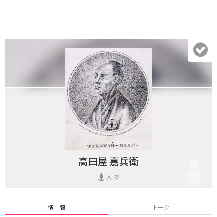
高田屋 嘉兵衛
人物
情 報
トーク