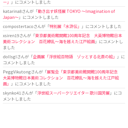
ー」
」にコメントしました
katarina8
さんが「
動き出す妖怪展 TOKYO 〜Imagination of
Japan〜
」にコメントしました
compostertaco
さんが「
特別展「水滸伝」
」にコメントしました
xsiren19
さんが「
東京都美術館開館100周年記念 大英博物館日本
美術コレクション 百花繚乱～海を越えた江戸絵画
」にコメントし
ました
dollsgl
さんが「
企画展「浮世絵百物語 ゾッとする北斎の絵」
」に
コメントしました
PeggVikutong
さんが「
展覧会「東京都美術館開館100周年記念
大英博物館日本美術コレクション 百花繚乱〜海を越えた江戸絵
画」
」にコメントしました
skynko41
さんが「
浮世絵スーパークリエイター 歌川国芳展
」にコ
メントしました