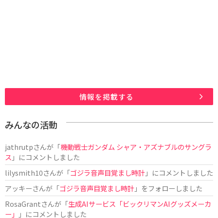
情報を掲載する
みんなの活動
jathrutp
さんが「
機動戦士ガンダム シャア・アズナブルのサングラ
ス
」にコメントしました
lilysmith10
さんが「
ゴジラ音声目覚まし時計
」にコメントしました
アッキー
さんが「
ゴジラ音声目覚まし時計
」をフォローしました
RosaGrant
さんが「
生成AIサービス「ビックリマンAIグッズメーカ
ー」
」にコメントしました