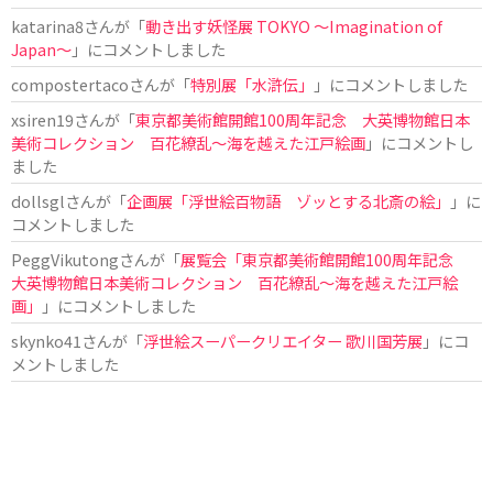
katarina8
さんが「
動き出す妖怪展 TOKYO 〜Imagination of
Japan〜
」にコメントしました
compostertaco
さんが「
特別展「水滸伝」
」にコメントしました
xsiren19
さんが「
東京都美術館開館100周年記念 大英博物館日本
美術コレクション 百花繚乱～海を越えた江戸絵画
」にコメントし
ました
dollsgl
さんが「
企画展「浮世絵百物語 ゾッとする北斎の絵」
」に
コメントしました
PeggVikutong
さんが「
展覧会「東京都美術館開館100周年記念
大英博物館日本美術コレクション 百花繚乱〜海を越えた江戸絵
画」
」にコメントしました
skynko41
さんが「
浮世絵スーパークリエイター 歌川国芳展
」にコ
メントしました