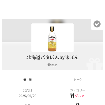
北海道バタぽんby味ぽん
商品
情 報
トーク
発売日
カテゴリー
2025/05/20
グルメ
タグ