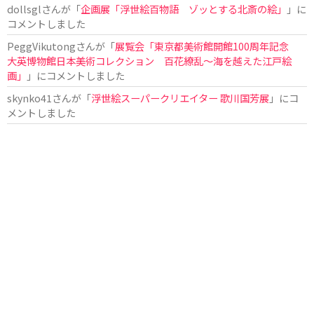
dollsgl
さんが「
企画展「浮世絵百物語 ゾッとする北斎の絵」
」に
コメントしました
PeggVikutong
さんが「
展覧会「東京都美術館開館100周年記念
大英博物館日本美術コレクション 百花繚乱〜海を越えた江戸絵
画」
」にコメントしました
skynko41
さんが「
浮世絵スーパークリエイター 歌川国芳展
」にコ
メントしました