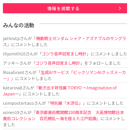
情報を掲載する
みんなの活動
jathrutp
さんが「
機動戦士ガンダム シャア・アズナブルのサングラ
ス
」にコメントしました
lilysmith10
さんが「
ゴジラ音声目覚まし時計
」にコメントしました
アッキー
さんが「
ゴジラ音声目覚まし時計
」をフォローしました
RosaGrant
さんが「
生成AIサービス「ビックリマンAIグッズメーカ
ー」
」にコメントしました
katarina8
さんが「
動き出す妖怪展 TOKYO 〜Imagination of
Japan〜
」にコメントしました
compostertaco
さんが「
特別展「水滸伝」
」にコメントしました
xsiren19
さんが「
東京都美術館開館100周年記念 大英博物館日本
美術コレクション 百花繚乱～海を越えた江戸絵画
」にコメントし
ました