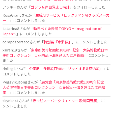
アッキー
さんが「
ゴジラ音声目覚まし時計
」をフォローしました
RosaGrant
さんが「
生成AIサービス「ビックリマンAIグッズメーカ
ー」
」にコメントしました
katarina8
さんが「
動き出す妖怪展 TOKYO 〜Imagination of
Japan〜
」にコメントしました
compostertaco
さんが「
特別展「水滸伝」
」にコメントしました
xsiren19
さんが「
東京都美術館開館100周年記念 大英博物館日本
美術コレクション 百花繚乱～海を越えた江戸絵画
」にコメントし
ました
dollsgl
さんが「
企画展「浮世絵百物語 ゾッとする北斎の絵」
」に
コメントしました
PeggVikutong
さんが「
展覧会「東京都美術館開館100周年記念
大英博物館日本美術コレクション 百花繚乱〜海を越えた江戸絵
画」
」にコメントしました
skynko41
さんが「
浮世絵スーパークリエイター 歌川国芳展
」にコ
メントしました