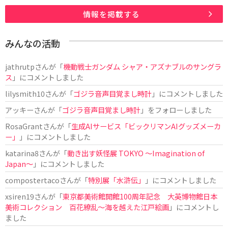
情報を掲載する
みんなの活動
jathrutp
さんが「
機動戦士ガンダム シャア・アズナブルのサングラ
ス
」にコメントしました
lilysmith10
さんが「
ゴジラ音声目覚まし時計
」にコメントしました
アッキー
さんが「
ゴジラ音声目覚まし時計
」をフォローしました
RosaGrant
さんが「
生成AIサービス「ビックリマンAIグッズメーカ
ー」
」にコメントしました
katarina8
さんが「
動き出す妖怪展 TOKYO 〜Imagination of
Japan〜
」にコメントしました
compostertaco
さんが「
特別展「水滸伝」
」にコメントしました
xsiren19
さんが「
東京都美術館開館100周年記念 大英博物館日本
美術コレクション 百花繚乱～海を越えた江戸絵画
」にコメントし
ました