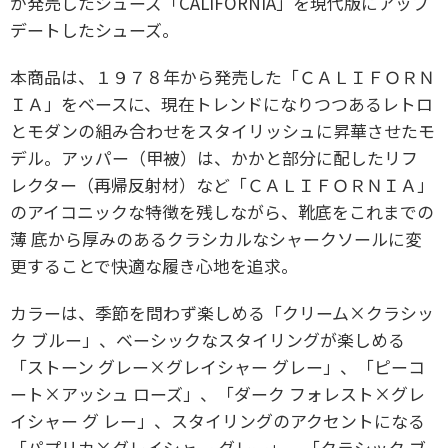
が発売したシューズ「CALIFORNIA」を現代版にアップ
デートしたシューズ。
本商品は、１９７８年から発売した「ＣＡＬＩＦＯＲＮ
ＩＡ」をベースに、現在トレンドになりつつあるレトロ
とモダンの組み合わせをスタイリッシュに昇華させたモ
デル。アッパー（甲被）は、かかと部分に配したリフ
レクター（再帰反射材）など「ＣＡＬＩＦＯＲＮＩＡ」
のアイコニックな特徴を残しながら、靴底をこれまでの
薄 底から厚みのあるクラシカルなシャークソールに変
更することで快適な履き心地を追求。
カラーは、季節を問わず楽しめる「クリーム×クラシッ
ク ブルー」、ベーシックなスタイリングが楽しめる
「ストーン グレー×グレイシャー グレー」、「ピーコ
ート×アッシュ ローズ」、「ダーク フォレスト×グレ
イシャー グ レー」、スタイリングのアクセントになる
「パプリカ×グレイシャー グレー」、「クラシック ブ