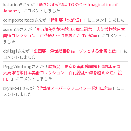
katarina8
さんが「
動き出す妖怪展 TOKYO 〜Imagination of
Japan〜
」にコメントしました
compostertaco
さんが「
特別展「水滸伝」
」にコメントしました
xsiren19
さんが「
東京都美術館開館100周年記念 大英博物館日本
美術コレクション 百花繚乱～海を越えた江戸絵画
」にコメントし
ました
dollsgl
さんが「
企画展「浮世絵百物語 ゾッとする北斎の絵」
」に
コメントしました
PeggVikutong
さんが「
展覧会「東京都美術館開館100周年記念
大英博物館日本美術コレクション 百花繚乱〜海を越えた江戸絵
画」
」にコメントしました
skynko41
さんが「
浮世絵スーパークリエイター 歌川国芳展
」にコ
メントしました