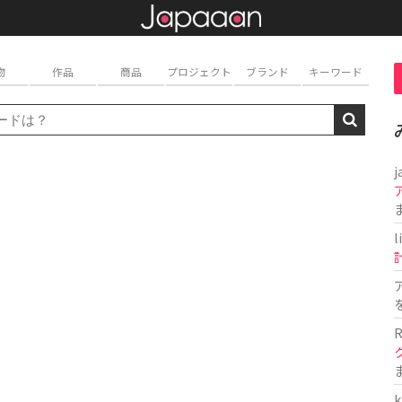
物
作品
商品
プロジェクト
ブランド
キーワード
j
l
R
k