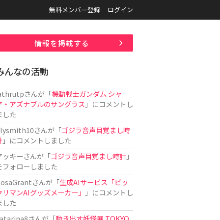
無料メンバー登録
ログイン
情報を掲載する
みんなの活動
athrutp
さんが「
機動戦士ガンダム シャ
ア・アズナブルのサングラス
」にコメントし
ました
ilysmith10
さんが「
ゴジラ音声目覚まし時
計
」にコメントしました
アッキー
さんが「
ゴジラ音声目覚まし時計
」
をフォローしました
osaGrant
さんが「
生成AIサービス「ビッ
クリマンAIグッズメーカー」
」にコメントし
ました
atarina8
さんが「
動き出す妖怪展 TOKYO