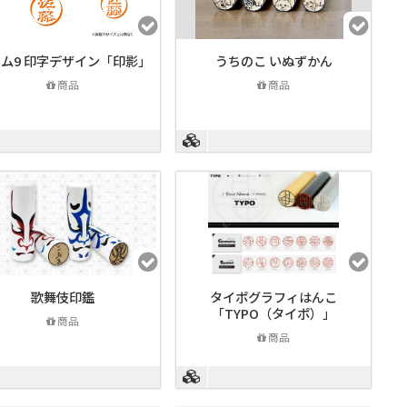
ム9 印字デザイン「印影」
うちのこ いぬずかん
商品
商品
歌舞伎印鑑
タイポグラフィはんこ
「TYPO（タイポ）」
商品
商品