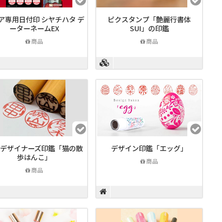
ア専用日付印 シヤチハタ デ
ピクスタンプ「艶麗行書体
ーターネームEX
SUI」の印鑑
商品
商品
デザイナーズ印鑑「猫の散
デザイン印鑑「エッグ」
歩はんこ」
商品
商品