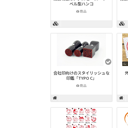
ベル型ハンコ
商品
会社印向けのスタイリッシュな
外
印鑑「TYPO C」
商品