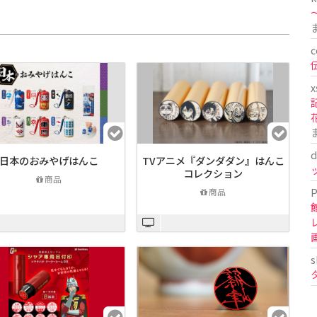
〜
c
x
d
日本のおみやげはんこ
TVアニメ『ダンダダン』はんこ
コレクション
商品
P
商品
s