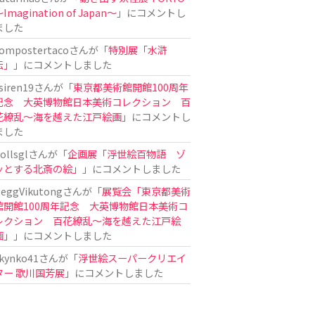
Imagination of Japan〜
」にコメントし
ました
ompostertaco
さんが「
特別展「水滸
伝」
」にコメントしました
siren19
さんが「
東京都美術館開館100周年
記念 大英博物館日本美術コレクション 百
花繚乱～海を越えた江戸絵画
」にコメントし
ました
ollsgl
さんが「
企画展「浮世絵百物語 ゾ
ッとする北斎の絵」
」にコメントしました
eggVikutong
さんが「
展覧会「東京都美術
館開館100周年記念 大英博物館日本美術コ
レクション 百花繚乱〜海を越えた江戸絵
画」
」にコメントしました
kynko41
さんが「
浮世絵スーパークリエイ
ター 歌川国芳展
」にコメントしました