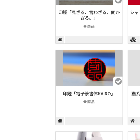
印鑑「見ざる、言わざる、聞か
シャ
ざる。」
商品
印鑑「電子篆書体KAIRO」
猫系
商品