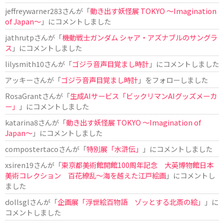
jeffreywarner283
さんが「
動き出す妖怪展 TOKYO 〜Imagination
of Japan〜
」にコメントしました
jathrutp
さんが「
機動戦士ガンダム シャア・アズナブルのサングラ
ス
」にコメントしました
lilysmith10
さんが「
ゴジラ音声目覚まし時計
」にコメントしました
アッキー
さんが「
ゴジラ音声目覚まし時計
」をフォローしました
RosaGrant
さんが「
生成AIサービス「ビックリマンAIグッズメーカ
ー」
」にコメントしました
katarina8
さんが「
動き出す妖怪展 TOKYO 〜Imagination of
Japan〜
」にコメントしました
compostertaco
さんが「
特別展「水滸伝」
」にコメントしました
xsiren19
さんが「
東京都美術館開館100周年記念 大英博物館日本
美術コレクション 百花繚乱～海を越えた江戸絵画
」にコメントし
ました
dollsgl
さんが「
企画展「浮世絵百物語 ゾッとする北斎の絵」
」に
コメントしました