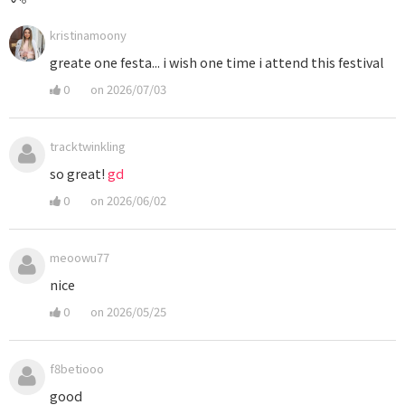
kristinamoony
greate one festa... i wish one time i attend this festival
0
on 2026/07/03
tracktwinkling
so great!
gd
0
on 2026/06/02
meoowu77
nice
0
on 2026/05/25
f8betiooo
good