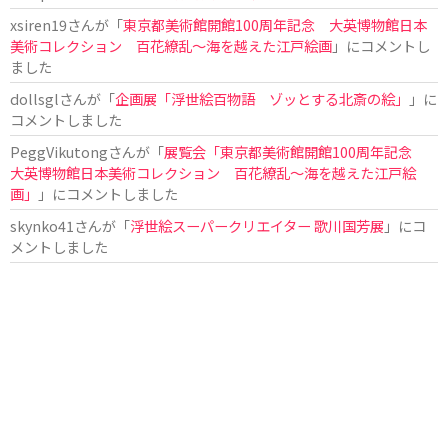
xsiren19
さんが「
東京都美術館開館100周年記念 大英博物館日本
美術コレクション 百花繚乱～海を越えた江戸絵画
」にコメントし
ました
dollsgl
さんが「
企画展「浮世絵百物語 ゾッとする北斎の絵」
」に
コメントしました
PeggVikutong
さんが「
展覧会「東京都美術館開館100周年記念
大英博物館日本美術コレクション 百花繚乱〜海を越えた江戸絵
画」
」にコメントしました
skynko41
さんが「
浮世絵スーパークリエイター 歌川国芳展
」にコ
メントしました