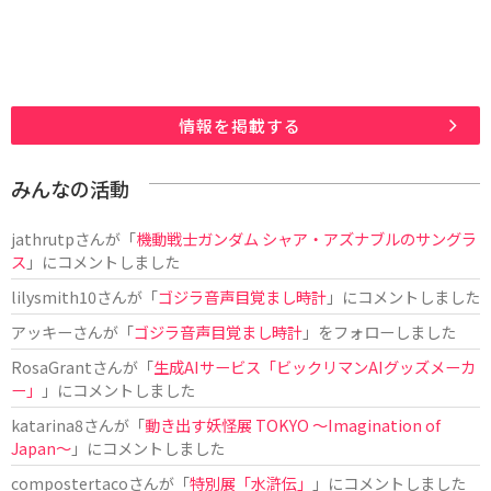
情報を掲載する
みんなの活動
jathrutp
さんが「
機動戦士ガンダム シャア・アズナブルのサングラ
ス
」にコメントしました
lilysmith10
さんが「
ゴジラ音声目覚まし時計
」にコメントしました
アッキー
さんが「
ゴジラ音声目覚まし時計
」をフォローしました
RosaGrant
さんが「
生成AIサービス「ビックリマンAIグッズメーカ
ー」
」にコメントしました
katarina8
さんが「
動き出す妖怪展 TOKYO 〜Imagination of
Japan〜
」にコメントしました
compostertaco
さんが「
特別展「水滸伝」
」にコメントしました