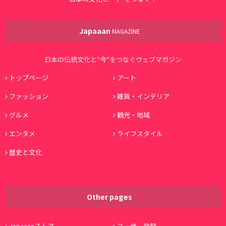
Japaaan
MAGAZINE
日本の伝統文化と"今"をつなぐウェブマガジン
トップページ
アート
ファッション
雑貨・インテリア
グルメ
観光・地域
エンタメ
ライフスタイル
歴史と文化
Other pages
Japaaanストア
ユーザー登録