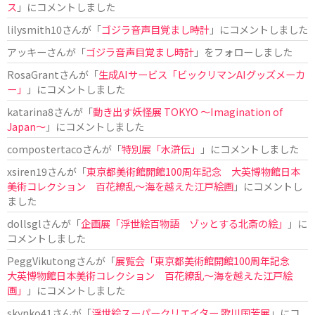
ス
」にコメントしました
lilysmith10
さんが「
ゴジラ音声目覚まし時計
」にコメントしました
アッキー
さんが「
ゴジラ音声目覚まし時計
」をフォローしました
RosaGrant
さんが「
生成AIサービス「ビックリマンAIグッズメーカ
ー」
」にコメントしました
katarina8
さんが「
動き出す妖怪展 TOKYO 〜Imagination of
Japan〜
」にコメントしました
compostertaco
さんが「
特別展「水滸伝」
」にコメントしました
xsiren19
さんが「
東京都美術館開館100周年記念 大英博物館日本
美術コレクション 百花繚乱～海を越えた江戸絵画
」にコメントし
ました
dollsgl
さんが「
企画展「浮世絵百物語 ゾッとする北斎の絵」
」に
コメントしました
PeggVikutong
さんが「
展覧会「東京都美術館開館100周年記念
大英博物館日本美術コレクション 百花繚乱〜海を越えた江戸絵
画」
」にコメントしました
skynko41
さんが「
浮世絵スーパークリエイター 歌川国芳展
」にコ