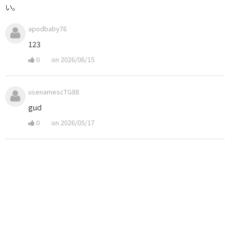
い。
apodbaby76
123
0
on 2026/06/15
usenamescTG88
gud
0
on 2026/05/17