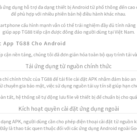
à ứng dụng hỗ trợ đa dạng thiết bị Android từ phổ thông đến cao c
để phù hợp với nhiều phiên bản hệ điều hành khác nhau.
rtphone cấu hình mạnh vẫn có thể trải nghiệm đầy đủ tính năng
giúp app TG88 tiếp cận được đông đảo người dùng tại Việt Nam.
t App TG88 Cho Android
p cận nền tảng, chúng tôi đã đơn giản hóa toàn bộ quy trình tải và
Tải ứng dụng từ nguồn chính thức
 chỉ chính thức của TG88 để tải file cài đặt APK nhằm đảm bảo an
chuyên gia bảo mật, việc sử dụng nguồn tải uy tín sẽ giúp hạn chế
oàn tất, hệ thống sẽ tự động lưu file về thiết bị để chuẩn bị cho quá 
Kích hoạt quyền cài đặt ứng dụng ngoài
dạng APK, người dùng cần cho phép điện thoại cài đặt từ nguồn k
Đây là thao tác quen thuộc đối với các ứng dụng Android ngoài Go