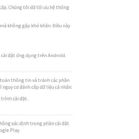
ấp. Chúng tôi đã tối ưu hệ thống
 mà không gặp khó khăn. Điều này
 cài đặt ứng dụng trên Android.
 toàn thông tin và tránh các phần
 nguy cơ đánh cắp dữ liệu cá nhân.
trình cài đặt.
hông xác định trong phần cài đặt
ogle Play.