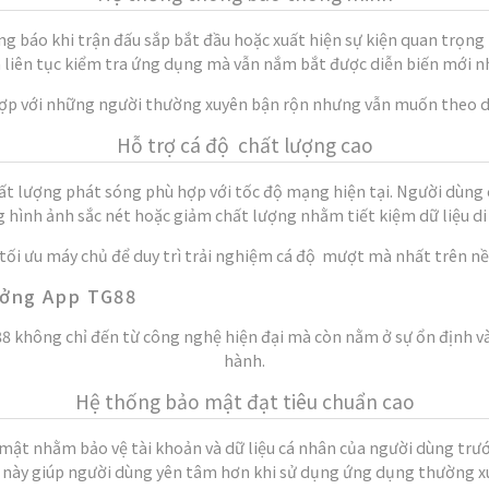
ng báo khi trận đấu sắp bắt đầu hoặc xuất hiện sự kiện quan trọng
 liên tục kiểm tra ứng dụng mà vẫn nắm bắt được diễn biến mới n
 hợp với những người thường xuyên bận rộn nhưng vẫn muốn theo dõi
Hỗ trợ cá độ chất lượng cao
t lượng phát sóng phù hợp với tốc độ mạng hiện tại. Người dùng 
 hình ảnh sắc nét hoặc giảm chất lượng nhằm tiết kiệm dữ liệu di
tối ưu máy chủ để duy trì trải nghiệm cá độ mượt mà nhất trên n
ưởng App TG88
 không chỉ đến từ công nghệ hiện đại mà còn nằm ở sự ổn định v
hành.
Hệ thống bảo mật đạt tiêu chuẩn cao
mật nhằm bảo vệ tài khoản và dữ liệu cá nhân của người dùng trướ
 này giúp người dùng yên tâm hơn khi sử dụng ứng dụng thường x