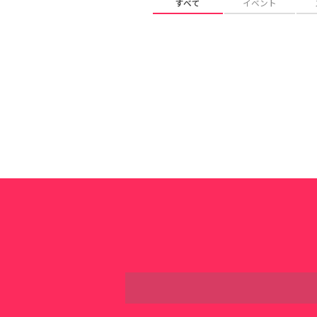
すべて
イベント