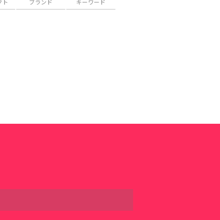
クト
ブランド
キーワード