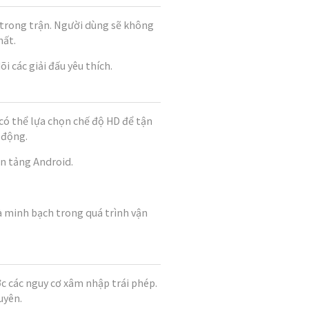
 trong trận. Người dùng sẽ không
hất.
 các giải đấu yêu thích.
có thể lựa chọn chế độ HD để tận
 động.
ền tảng Android.
à minh bạch trong quá trình vận
c các nguy cơ xâm nhập trái phép.
uyên.