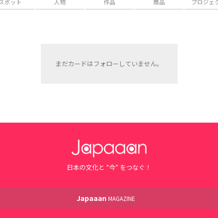
スポット
人物
作品
商品
プロジェ
まだカードはフォローしていません。
日本の文化と ”今” をつなぐ！
Japaaan
MAGAZINE