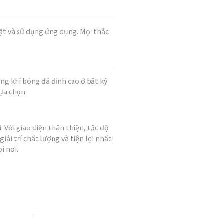
ặt và sử dụng ứng dụng. Mọi thắc
ng khí bóng đá đỉnh cao ở bất kỳ
ựa chọn.
 Với giao diện thân thiện, tốc độ
ải trí chất lượng và tiện lợi nhất.
i nơi.