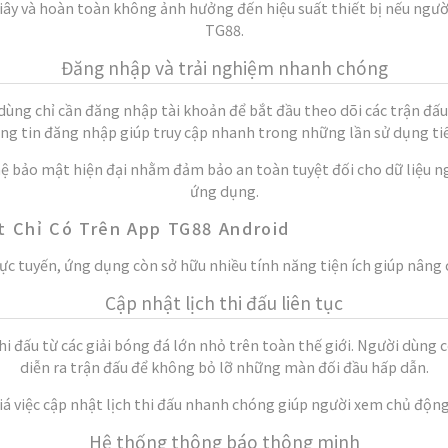
giây và hoàn toàn không ảnh hưởng đến hiệu suất thiết bị nếu người
TG88.
Đăng nhập và trải nghiệm nhanh chóng
 dùng chỉ cần đăng nhập tài khoản để bắt đầu theo dõi các trận đấ
ng tin đăng nhập giúp truy cập nhanh trong những lần sử dụng ti
ệ bảo mật hiện đại nhằm đảm bảo an toàn tuyệt đối cho dữ liệu n
ứng dụng.
 Chỉ Có Trên App TG88 Android
ực tuyến, ứng dụng còn sở hữu nhiều tính năng tiện ích giúp nâng 
Cập nhật lịch thi đấu liên tục
i đấu từ các giải bóng đá lớn nhỏ trên toàn thế giới. Người dùng 
diễn ra trận đấu để không bỏ lỡ những màn đối đầu hấp dẫn.
iá việc cập nhật lịch thi đấu nhanh chóng giúp người xem chủ động 
Hệ thống thông báo thông minh