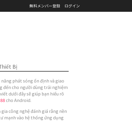
無料メンバー登録
ログイン
hiết Bị
 năng phát sóng ổn định và giao
ng đến cho người dùng trải nghiệm
viết dưới đây sẽ giúp bạn hiểu rõ
g88
cho Android.
n gia công nghệ đánh giá rằng nền
ầu tư mạnh vào hệ thống ứng dụng