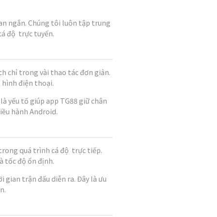
an ngắn. Chúng tôi luôn tập trung
cá độ trực tuyến.
h chỉ trong vài thao tác đơn giản.
 hình điện thoại.
là yếu tố giúp app TG88 giữ chân
điều hành Android.
trong quá trình cá độ trực tiếp.
à tốc độ ổn định.
gian trận đấu diễn ra. Đây là ưu
n.