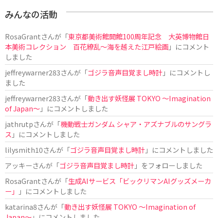
みんなの活動
RosaGrant
さんが「
東京都美術館開館100周年記念 大英博物館日
本美術コレクション 百花繚乱～海を越えた江戸絵画
」にコメント
しました
jeffreywarner283
さんが「
ゴジラ音声目覚まし時計
」にコメントし
ました
jeffreywarner283
さんが「
動き出す妖怪展 TOKYO 〜Imagination
of Japan〜
」にコメントしました
jathrutp
さんが「
機動戦士ガンダム シャア・アズナブルのサングラ
ス
」にコメントしました
lilysmith10
さんが「
ゴジラ音声目覚まし時計
」にコメントしました
アッキー
さんが「
ゴジラ音声目覚まし時計
」をフォローしました
RosaGrant
さんが「
生成AIサービス「ビックリマンAIグッズメーカ
ー」
」にコメントしました
katarina8
さんが「
動き出す妖怪展 TOKYO 〜Imagination of
Japan〜
」にコメントしました