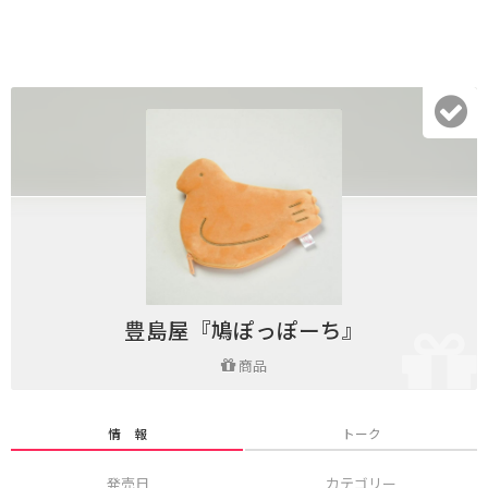
豊島屋『鳩ぽっぽーち』
商品
情 報
トーク
発売日
カテゴリー