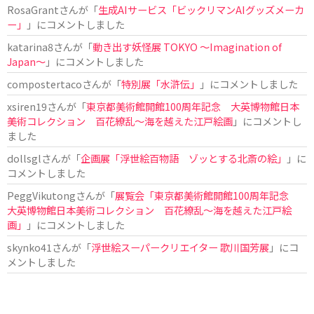
RosaGrant
さんが「
生成AIサービス「ビックリマンAIグッズメーカ
ー」
」にコメントしました
katarina8
さんが「
動き出す妖怪展 TOKYO 〜Imagination of
Japan〜
」にコメントしました
compostertaco
さんが「
特別展「水滸伝」
」にコメントしました
xsiren19
さんが「
東京都美術館開館100周年記念 大英博物館日本
美術コレクション 百花繚乱～海を越えた江戸絵画
」にコメントし
ました
dollsgl
さんが「
企画展「浮世絵百物語 ゾッとする北斎の絵」
」に
コメントしました
PeggVikutong
さんが「
展覧会「東京都美術館開館100周年記念
大英博物館日本美術コレクション 百花繚乱〜海を越えた江戸絵
画」
」にコメントしました
skynko41
さんが「
浮世絵スーパークリエイター 歌川国芳展
」にコ
メントしました