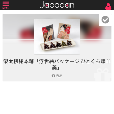
榮太樓總本鋪「浮世絵パッケージ ひとくち煉羊
羹」
商品