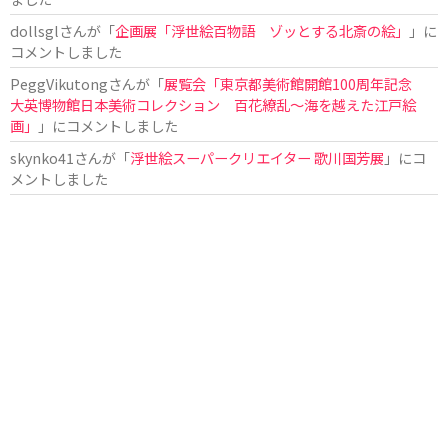
dollsgl
さんが「
企画展「浮世絵百物語 ゾッとする北斎の絵」
」に
コメントしました
PeggVikutong
さんが「
展覧会「東京都美術館開館100周年記念
大英博物館日本美術コレクション 百花繚乱〜海を越えた江戸絵
画」
」にコメントしました
skynko41
さんが「
浮世絵スーパークリエイター 歌川国芳展
」にコ
メントしました