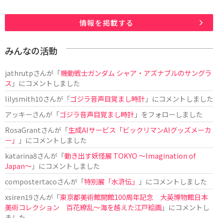
情報を掲載する
みんなの活動
jathrutp
さんが「
機動戦士ガンダム シャア・アズナブルのサングラ
ス
」にコメントしました
lilysmith10
さんが「
ゴジラ音声目覚まし時計
」にコメントしました
アッキー
さんが「
ゴジラ音声目覚まし時計
」をフォローしました
RosaGrant
さんが「
生成AIサービス「ビックリマンAIグッズメーカ
ー」
」にコメントしました
katarina8
さんが「
動き出す妖怪展 TOKYO 〜Imagination of
Japan〜
」にコメントしました
compostertaco
さんが「
特別展「水滸伝」
」にコメントしました
xsiren19
さんが「
東京都美術館開館100周年記念 大英博物館日本
美術コレクション 百花繚乱～海を越えた江戸絵画
」にコメントし
ました