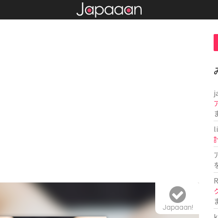
j
l
R
Japaaan!
k