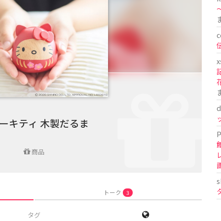
〜
c
x
d
ーキティ 木製だるま
P
商品
s
トーク
3
タグ