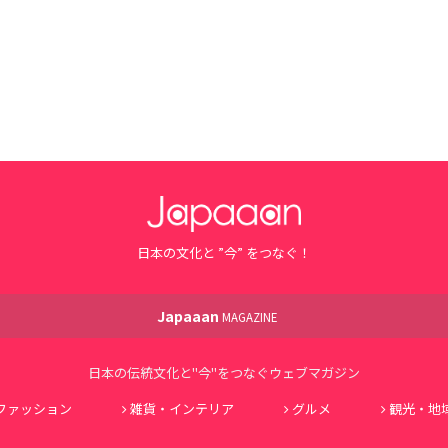
日本の文化と ”今” をつなぐ！
Japaaan
MAGAZINE
日本の伝統文化と"今"をつなぐウェブマガジン
ファッション
雑貨・インテリア
グルメ
観光・地