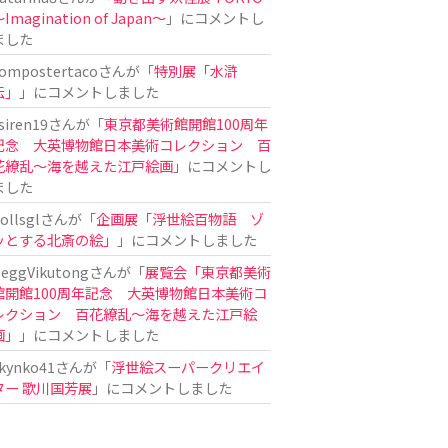
Imagination of Japan〜
」にコメントし
ました
ompostertaco
さんが「
特別展「水滸
伝」
」にコメントしました
siren19
さんが「
東京都美術館開館100周年
記念 大英博物館日本美術コレクション 百
花繚乱～海を越えた江戸絵画
」にコメントし
ました
ollsgl
さんが「
企画展「浮世絵百物語 ゾ
ッとする北斎の絵」
」にコメントしました
eggVikutong
さんが「
展覧会「東京都美術
館開館100周年記念 大英博物館日本美術コ
レクション 百花繚乱〜海を越えた江戸絵
画」
」にコメントしました
kynko41
さんが「
浮世絵スーパークリエイ
ター 歌川国芳展
」にコメントしました