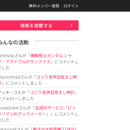
無料メンバー登録
ログイン
情報を掲載する
みんなの活動
athrutp
さんが「
機動戦士ガンダム シャ
ア・アズナブルのサングラス
」にコメントし
ました
ilysmith10
さんが「
ゴジラ音声目覚まし時
計
」にコメントしました
アッキー
さんが「
ゴジラ音声目覚まし時計
」
をフォローしました
osaGrant
さんが「
生成AIサービス「ビッ
クリマンAIグッズメーカー」
」にコメントし
ました
atarina8
さんが「
動き出す妖怪展 TOKYO