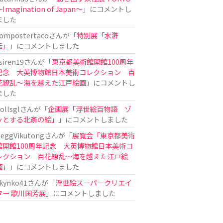
Imagination of Japan〜
」にコメントし
ました
ompostertaco
さんが「
特別展「水滸
伝」
」にコメントしました
siren19
さんが「
東京都美術館開館100周年
記念 大英博物館日本美術コレクション 百
花繚乱～海を越えた江戸絵画
」にコメントし
ました
ollsgl
さんが「
企画展「浮世絵百物語 ゾ
ッとする北斎の絵」
」にコメントしました
eggVikutong
さんが「
展覧会「東京都美術
館開館100周年記念 大英博物館日本美術コ
レクション 百花繚乱〜海を越えた江戸絵
画」
」にコメントしました
kynko41
さんが「
浮世絵スーパークリエイ
ター 歌川国芳展
」にコメントしました