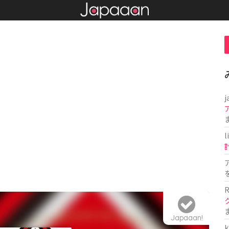
j
l
R
Japaaan!
k