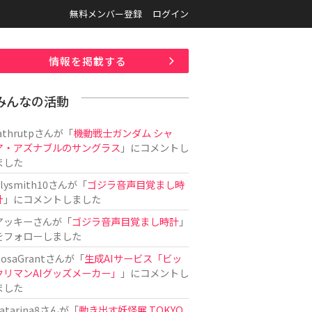
無料メンバー登録
ログイン
情報を掲載する
みんなの活動
athrutp
さんが「
機動戦士ガンダム シャ
ア・アズナブルのサングラス
」にコメントし
ました
ilysmith10
さんが「
ゴジラ音声目覚まし時
計
」にコメントしました
アッキー
さんが「
ゴジラ音声目覚まし時計
」
をフォローしました
osaGrant
さんが「
生成AIサービス「ビッ
クリマンAIグッズメーカー」
」にコメントし
ました
atarina8
さんが「
動き出す妖怪展 TOKYO