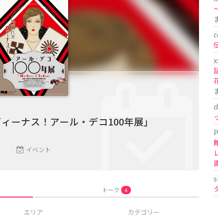
〜
c
x
d
ィーナス！アール・デコ100年展」
P
イベント
s
トーク
4
エリア
カテゴリー