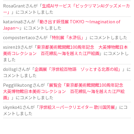
RosaGrant
さんが「
生成AIサービス「ビックリマンAIグッズメーカ
ー」
」にコメントしました
katarina8
さんが「
動き出す妖怪展 TOKYO 〜Imagination of
Japan〜
」にコメントしました
compostertaco
さんが「
特別展「水滸伝」
」にコメントしました
xsiren19
さんが「
東京都美術館開館100周年記念 大英博物館日本
美術コレクション 百花繚乱～海を越えた江戸絵画
」にコメントし
ました
dollsgl
さんが「
企画展「浮世絵百物語 ゾッとする北斎の絵」
」に
コメントしました
PeggVikutong
さんが「
展覧会「東京都美術館開館100周年記念
大英博物館日本美術コレクション 百花繚乱〜海を越えた江戸絵
画」
」にコメントしました
skynko41
さんが「
浮世絵スーパークリエイター 歌川国芳展
」にコ
メントしました