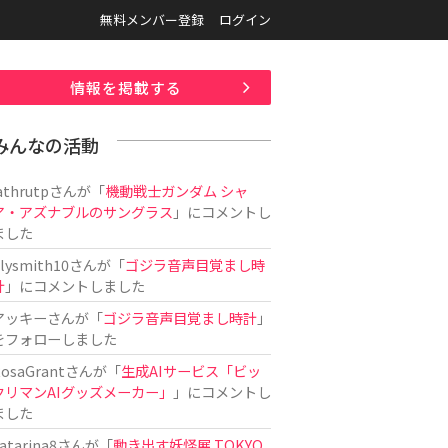
無料メンバー登録
ログイン
情報を掲載する
みんなの活動
athrutp
さんが「
機動戦士ガンダム シャ
ア・アズナブルのサングラス
」にコメントし
ました
ilysmith10
さんが「
ゴジラ音声目覚まし時
計
」にコメントしました
アッキー
さんが「
ゴジラ音声目覚まし時計
」
をフォローしました
osaGrant
さんが「
生成AIサービス「ビッ
クリマンAIグッズメーカー」
」にコメントし
ました
atarina8
さんが「
動き出す妖怪展 TOKYO