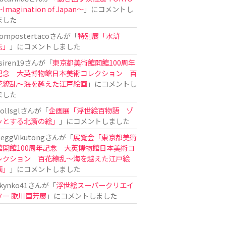
Imagination of Japan〜
」にコメントし
ました
ompostertaco
さんが「
特別展「水滸
伝」
」にコメントしました
siren19
さんが「
東京都美術館開館100周年
記念 大英博物館日本美術コレクション 百
花繚乱～海を越えた江戸絵画
」にコメントし
ました
ollsgl
さんが「
企画展「浮世絵百物語 ゾ
ッとする北斎の絵」
」にコメントしました
eggVikutong
さんが「
展覧会「東京都美術
館開館100周年記念 大英博物館日本美術コ
レクション 百花繚乱〜海を越えた江戸絵
画」
」にコメントしました
kynko41
さんが「
浮世絵スーパークリエイ
ター 歌川国芳展
」にコメントしました