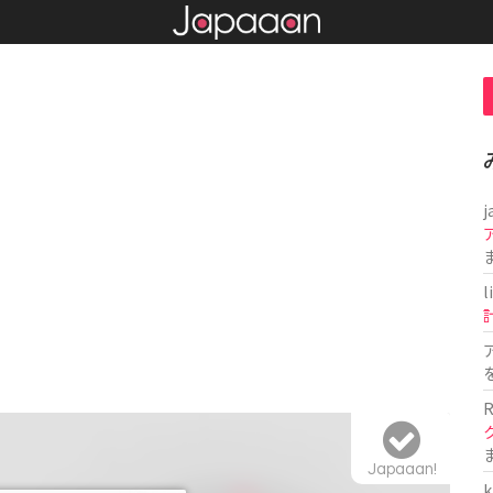
j
l
R
Japaaan!
k