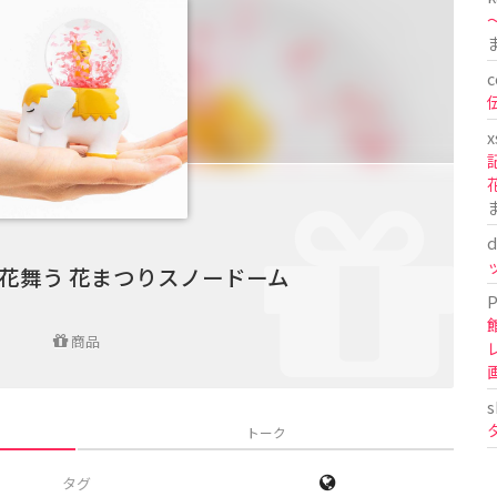
〜
c
x
d
花舞う 花まつりスノードーム
P
商品
s
トーク
タグ