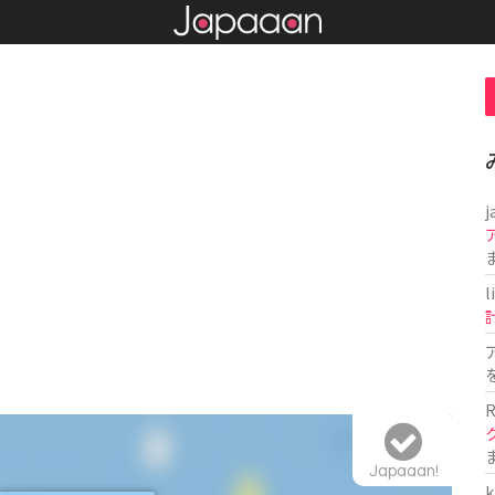
j
l
R
Japaaan!
k