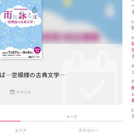
〜
c
x
d
ば―空模様の古典文学―
P
イベント
s
トーク
エリア
カテゴリー