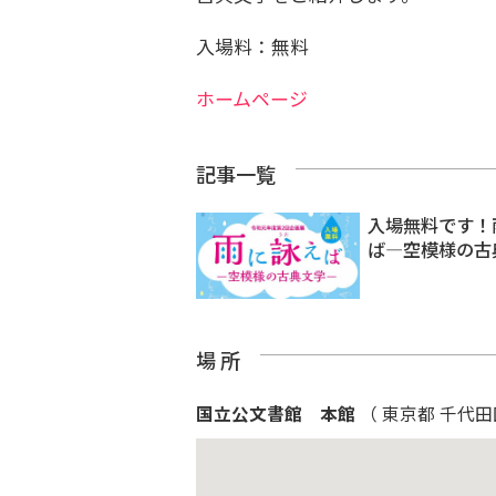
入場料：無料
ホームページ
記事一覧
入場無料です！
ば―空模様の古
場 所
国立公文書館 本館
（ 東京都 千代田