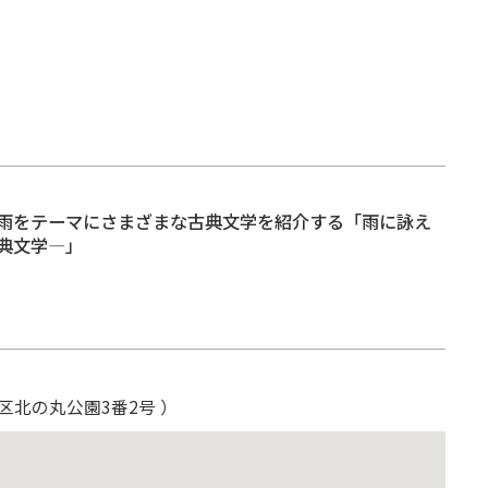
雨をテーマにさまざまな古典文学を紹介する「雨に詠え
典文学―」
区北の丸公園3番2号 ）