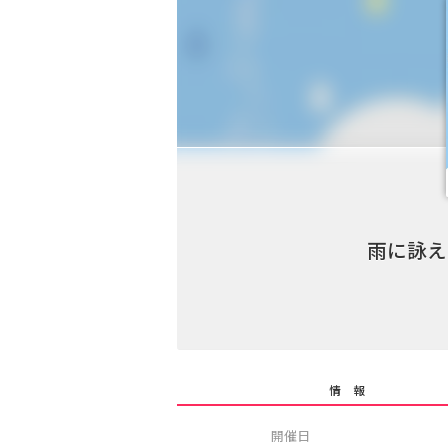
雨に詠え
情 報
開催日