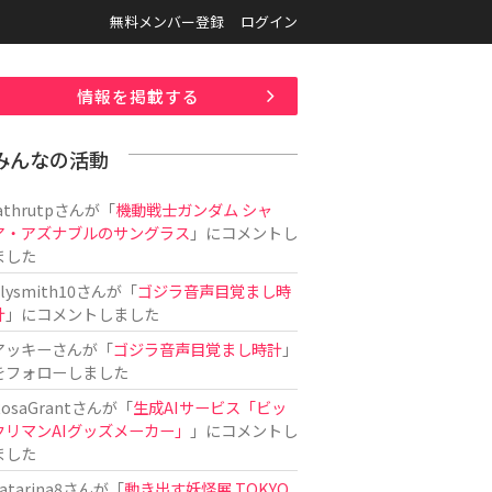
無料メンバー登録
ログイン
情報を掲載する
みんなの活動
athrutp
さんが「
機動戦士ガンダム シャ
ア・アズナブルのサングラス
」にコメントし
ました
ilysmith10
さんが「
ゴジラ音声目覚まし時
計
」にコメントしました
アッキー
さんが「
ゴジラ音声目覚まし時計
」
をフォローしました
osaGrant
さんが「
生成AIサービス「ビッ
クリマンAIグッズメーカー」
」にコメントし
ました
atarina8
さんが「
動き出す妖怪展 TOKYO