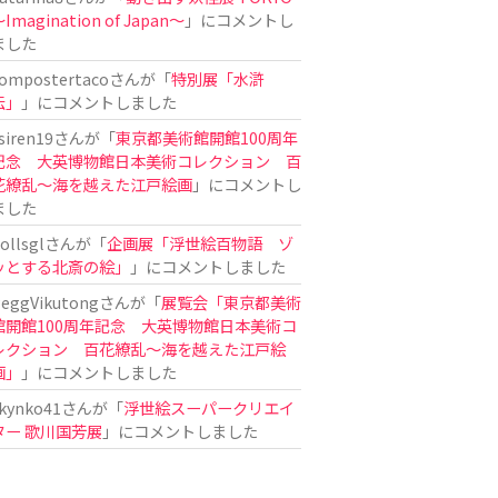
Imagination of Japan〜
」にコメントし
ました
ompostertaco
さんが「
特別展「水滸
伝」
」にコメントしました
siren19
さんが「
東京都美術館開館100周年
記念 大英博物館日本美術コレクション 百
花繚乱～海を越えた江戸絵画
」にコメントし
ました
ollsgl
さんが「
企画展「浮世絵百物語 ゾ
ッとする北斎の絵」
」にコメントしました
eggVikutong
さんが「
展覧会「東京都美術
館開館100周年記念 大英博物館日本美術コ
レクション 百花繚乱〜海を越えた江戸絵
画」
」にコメントしました
kynko41
さんが「
浮世絵スーパークリエイ
ター 歌川国芳展
」にコメントしました