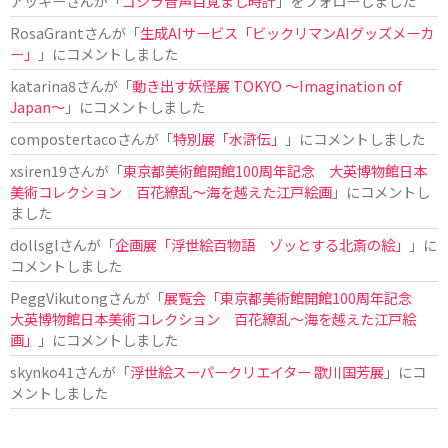
アッキー
さんが「
ゴジラ音声目覚まし時計
」をフォローしました
RosaGrant
さんが「
生成AIサービス「ビックリマンAIグッズメーカ
ー」
」にコメントしました
katarina8
さんが「
動き出す妖怪展 TOKYO 〜Imagination of
Japan〜
」にコメントしました
compostertaco
さんが「
特別展「水滸伝」
」にコメントしました
xsiren19
さんが「
東京都美術館開館100周年記念 大英博物館日本
美術コレクション 百花繚乱～海を越えた江戸絵画
」にコメントし
ました
dollsgl
さんが「
企画展「浮世絵百物語 ゾッとする北斎の絵」
」に
コメントしました
PeggVikutong
さんが「
展覧会「東京都美術館開館100周年記念
大英博物館日本美術コレクション 百花繚乱〜海を越えた江戸絵
画」
」にコメントしました
skynko41
さんが「
浮世絵スーパークリエイター 歌川国芳展
」にコ
メントしました