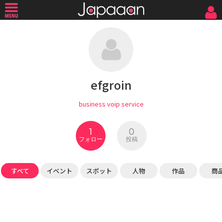
efgroin
business voip service
1
0
フォロー
投稿
すべて
イベント
スポット
人物
作品
商