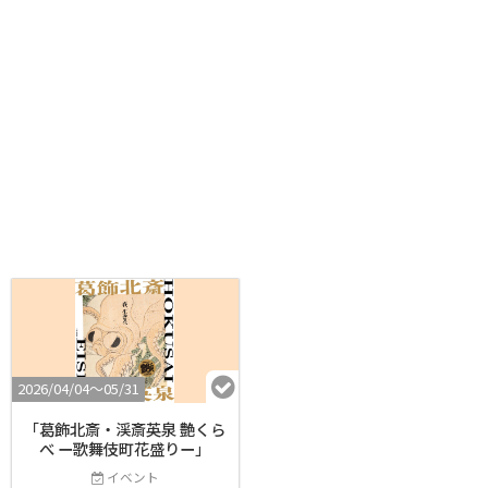
2026/04/04〜05/31
「葛飾北斎・渓斎英泉 艶くら
べ ー歌舞伎町花盛りー」
イベント