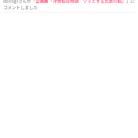
dollsgl
さんが「
企画展「浮世絵百物語 ゾッとする北斎の絵」
」に
コメントしました