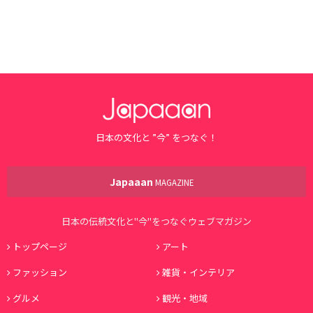
日本の文化と ”今” をつなぐ！
Japaaan
MAGAZINE
日本の伝統文化と"今"をつなぐウェブマガジン
トップページ
アート
ファッション
雑貨・インテリア
グルメ
観光・地域