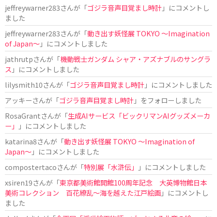
jeffreywarner283
さんが「
ゴジラ音声目覚まし時計
」にコメントし
ました
jeffreywarner283
さんが「
動き出す妖怪展 TOKYO 〜Imagination
of Japan〜
」にコメントしました
jathrutp
さんが「
機動戦士ガンダム シャア・アズナブルのサングラ
ス
」にコメントしました
lilysmith10
さんが「
ゴジラ音声目覚まし時計
」にコメントしました
アッキー
さんが「
ゴジラ音声目覚まし時計
」をフォローしました
RosaGrant
さんが「
生成AIサービス「ビックリマンAIグッズメーカ
ー」
」にコメントしました
katarina8
さんが「
動き出す妖怪展 TOKYO 〜Imagination of
Japan〜
」にコメントしました
compostertaco
さんが「
特別展「水滸伝」
」にコメントしました
xsiren19
さんが「
東京都美術館開館100周年記念 大英博物館日本
美術コレクション 百花繚乱～海を越えた江戸絵画
」にコメントし
ました