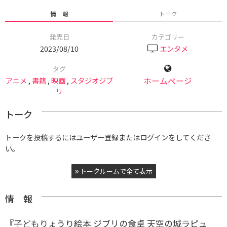
情 報
トーク
発売日
カテゴリー
2023/08/10
エンタメ
タグ
アニメ
,
書籍
,
映画
,
スタジオジブ
ホームページ
リ
トーク
トークを投稿するにはユーザー登録またはログインをしてくださ
い。
トークルームで全て表示
情 報
『子どもりょうり絵本 ジブリの食卓 天空の城ラピュ