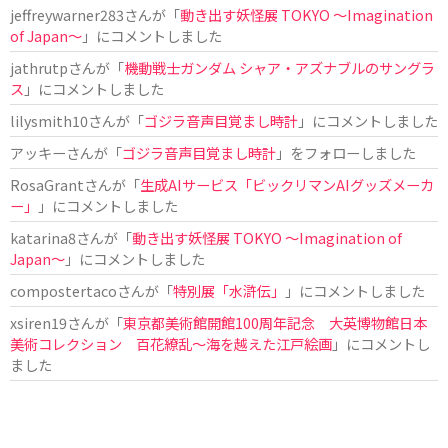
jeffreywarner283
さんが「
動き出す妖怪展 TOKYO 〜Imagination
of Japan〜
」にコメントしました
jathrutp
さんが「
機動戦士ガンダム シャア・アズナブルのサングラ
ス
」にコメントしました
lilysmith10
さんが「
ゴジラ音声目覚まし時計
」にコメントしました
アッキー
さんが「
ゴジラ音声目覚まし時計
」をフォローしました
RosaGrant
さんが「
生成AIサービス「ビックリマンAIグッズメーカ
ー」
」にコメントしました
katarina8
さんが「
動き出す妖怪展 TOKYO 〜Imagination of
Japan〜
」にコメントしました
compostertaco
さんが「
特別展「水滸伝」
」にコメントしました
xsiren19
さんが「
東京都美術館開館100周年記念 大英博物館日本
美術コレクション 百花繚乱～海を越えた江戸絵画
」にコメントし
ました