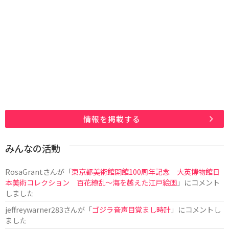
情報を掲載する
みんなの活動
RosaGrant
さんが「
東京都美術館開館100周年記念 大英博物館日
本美術コレクション 百花繚乱～海を越えた江戸絵画
」にコメント
しました
jeffreywarner283
さんが「
ゴジラ音声目覚まし時計
」にコメントし
ました