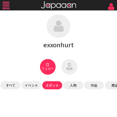
exxonhurt
0
0
フォロー
投稿
すべて
イベント
スポット
人物
作品
商